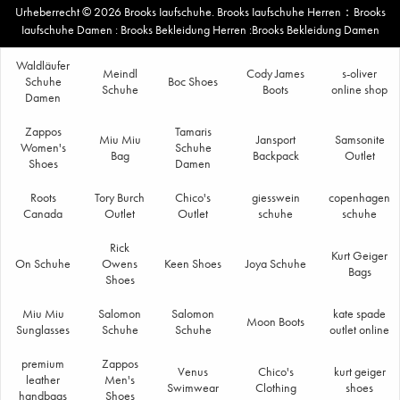
Urheberrecht © 2026
Brooks Iaufschuhe
.
Brooks Iaufschuhe Herren
：
Brooks
Iaufschuhe Damen
:
Brooks Bekleidung Herren
:
Brooks Bekleidung Damen
Waldläufer
Meindl
Cody James
s-oliver
Schuhe
Boc Shoes
Schuhe
Boots
online shop
Damen
Zappos
Tamaris
Miu Miu
Jansport
Samsonite
Women's
Schuhe
Bag
Backpack
Outlet
Shoes
Damen
Roots
Tory Burch
Chico's
giesswein
copenhagen
Canada
Outlet
Outlet
schuhe
schuhe
Rick
Kurt Geiger
On Schuhe
Owens
Keen Shoes
Joya Schuhe
Bags
Shoes
Miu Miu
Salomon
Salomon
kate spade
Moon Boots
Sunglasses
Schuhe
Schuhe
outlet online
premium
Zappos
Venus
Chico's
kurt geiger
leather
Men's
Swimwear
Clothing
shoes
handbags
Shoes