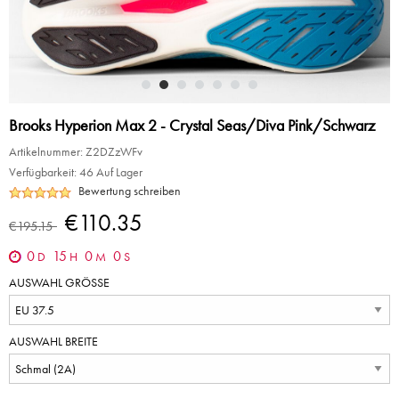
Brooks Hyperion Max 2 - Crystal Seas/Diva Pink/Schwarz
Artikelnummer:
Z2DZzWFv
Verfügbarkeit:
46 Auf Lager
Bewertung schreiben
€110.35
€195.15
0
15
0
0
D
H
M
S
AUSWAHL GRÖSSE
AUSWAHL BREITE