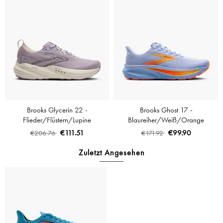
Brooks Glycerin 22 -
Brooks Ghost 17 -
Flieder/Flüstern/Lupine
Blaureiher/Weiß/Orange
€111.51
€99.90
€206.76
€171.92
Zuletzt Angesehen