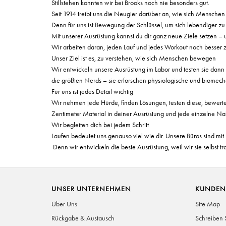
Stillstehen konnten wir bei Brooks noch nie besonders gut.
Seit 1914 treibt uns die Neugier darüber an, wie sich Mensche
Denn für uns ist Bewegung der Schlüssel, um sich lebendiger zu 
Mit unserer Ausrüstung kannst du dir ganz neue Ziele setzen – u
Wir arbeiten daran, jeden Lauf und jedes Workout noch besser zu
Unser Ziel ist es, zu verstehen, wie sich Menschen bewegen
Wir entwickeln unsere Ausrüstung im Labor und testen sie dan
die größten Nerds – sie erforschen physiologische und biomech
Für uns ist jedes Detail wichtig
Wir nehmen jede Hürde, finden Lösungen, testen diese, bewerten
Zentimeter Material in deiner Ausrüstung und jede einzelne Na
Wir begleiten dich bei jedem Schritt
Laufen bedeutet uns genauso viel wie dir. Unsere Büros sind m
Denn wir entwickeln die beste Ausrüstung, weil wir sie selbst t
UNSER UNTERNEHMEN
KUNDEN
Über Uns
Site Map
Rückgabe & Austausch
Schreiben 