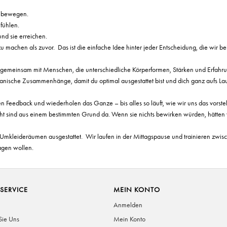
n bewegen.
fühlen.
nd sie erreichen.
 machen als zuvor. Das ist die einfache Idee hinter jeder Entscheidung, die wir b
n gemeinsam mit Menschen, die unterschiedliche Körperformen, Stärken und Erfah
anische Zusammenhänge, damit du optimal ausgestattet bist und dich ganz aufs Lau
 Feedback und wiederholen das Ganze – bis alles so läuft, wie wir uns das vorstel
ht sind aus einem bestimmten Grund da. Wenn sie nichts bewirken würden, hätten w
it Umkleideräumen ausgestattet. Wir laufen in der Mittagspause und trainieren zw
ragen wollen.
SERVICE
MEIN KONTO
Anmelden
Sie Uns
Mein Konto