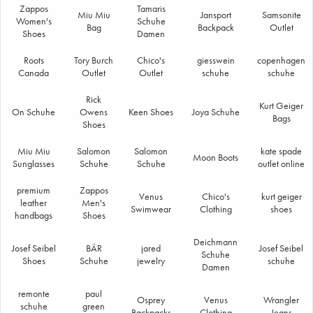
Zappos
Tamaris
Miu Miu
Jansport
Samsonite
Women's
Schuhe
Bag
Backpack
Outlet
Shoes
Damen
Roots
Tory Burch
Chico's
giesswein
copenhagen
Canada
Outlet
Outlet
schuhe
schuhe
Rick
Kurt Geiger
On Schuhe
Owens
Keen Shoes
Joya Schuhe
Bags
Shoes
Miu Miu
Salomon
Salomon
kate spade
Moon Boots
Sunglasses
Schuhe
Schuhe
outlet online
premium
Zappos
Venus
Chico's
kurt geiger
leather
Men's
Swimwear
Clothing
shoes
handbags
Shoes
Deichmann
Josef Seibel
BÄR
jared
Josef Seibel
Schuhe
Shoes
Schuhe
jewelry
schuhe
Damen
remonte
paul
Osprey
Venus
Wrangler
schuhe
green
Backpacks
Clothing
Jeans