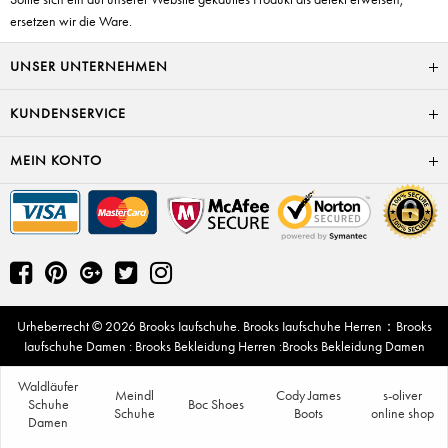
ersetzen wir die Ware.
UNSER UNTERNEHMEN
KUNDENSERVICE
MEIN KONTO
Urheberrecht © 2026
Brooks Iaufschuhe
.
Brooks Iaufschuhe Herren
：
Brooks
Iaufschuhe Damen
:
Brooks Bekleidung Herren
:
Brooks Bekleidung Damen
Waldläufer
Meindl
Cody James
s-oliver
Schuhe
Boc Shoes
Schuhe
Boots
online shop
Damen