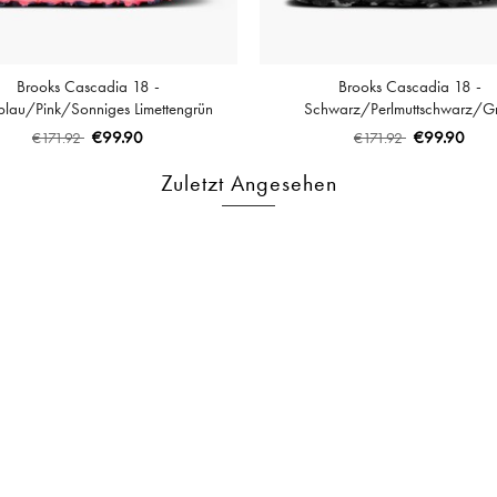
Brooks Cascadia 18 -
Brooks Cascadia 18 -
lau/Pink/Sonniges Limettengrün
Schwarz/Perlmuttschwarz/G
€99.90
€99.90
€171.92
€171.92
Zuletzt Angesehen