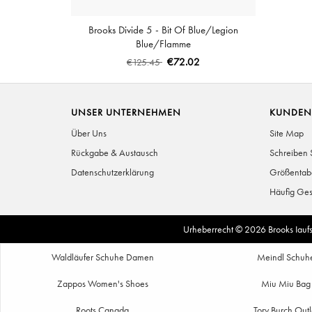
Brooks Divide 5 - Bit Of Blue/Legion
Blue/Flamme
€72.02
€125.45
UNSER UNTERNEHMEN
KUNDEN
Über Uns
Site Map
Rückgabe & Austausch
Schreiben 
Datenschutzerklärung
Größentab
Häufig Ges
Urheberrecht © 2026
Brooks Iauf
Waldläufer Schuhe Damen
Meindl Schuh
Zappos Women's Shoes
Miu Miu Bag
Roots Canada
Tory Burch Outl