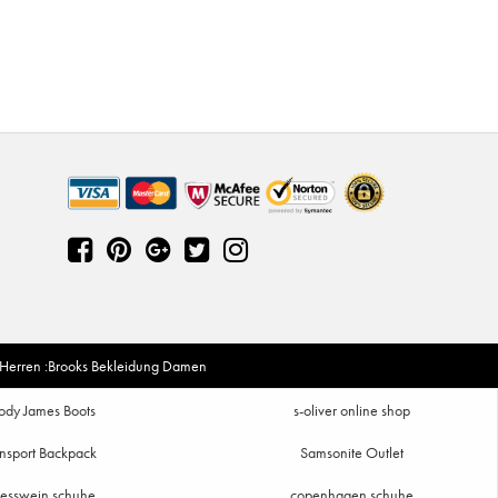
 Herren
:
Brooks Bekleidung Damen
ody James Boots
s-oliver online shop
nsport Backpack
Samsonite Outlet
iesswein schuhe
copenhagen schuhe