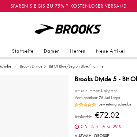
SPAREN SIE BIS ZU 75% * KOSTENLOSER VERSAND
Startseite
Damen
Herren
Neue Artikel
 Schuhe
Brooks Divide 5 - Bit Of Blue/Legion Blue/Flamme
Brooks Divide 5 - Bit 
Artikelnummer:
UpLtgmcp
Verfügbarkeit:
78 Auf Lager
Bewertung schreiben
€72.02
€125.45
0
15
19
29
D
H
M
S
AUSWAHL GRÖSSE