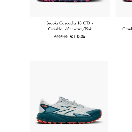
Brooks Cascadia 18 GTX -
Graublau/Schwarz/Pink
Graub
€110.35
€195.15