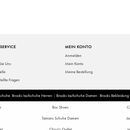
SERVICE
MEIN KONTO
Anmelden
Sie Uns
Mein Konto
elle
Meine Bestellung
tellte Fragen
schuhe
.
Brooks Iaufschuhe Herren
：
Brooks Iaufschuhe Damen
:
Brooks Bekleidung
e
Boc Shoes
C
Tamaris Schuhe Damen
Ja
et
Chico's Outlet
g