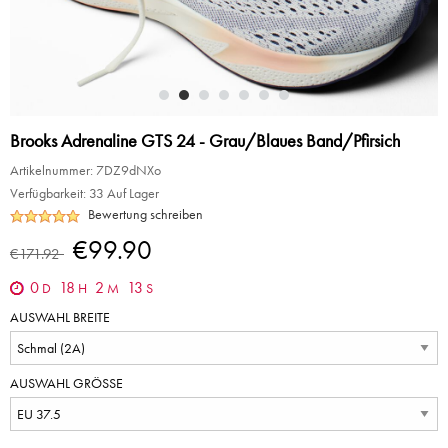
Brooks Adrenaline GTS 24 - Grau/Blaues Band/Pfirsich
Artikelnummer:
7DZ9dNXo
Verfügbarkeit:
33 Auf Lager
Bewertung schreiben
€99.90
€171.92
0
18
2
13
D
H
M
S
AUSWAHL BREITE
AUSWAHL GRÖSSE