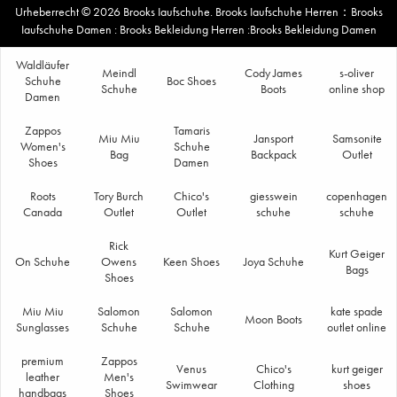
Urheberrecht © 2026
Brooks Iaufschuhe
.
Brooks Iaufschuhe Herren
：
Brooks
Iaufschuhe Damen
:
Brooks Bekleidung Herren
:
Brooks Bekleidung Damen
Waldläufer
Meindl
Cody James
s-oliver
Schuhe
Boc Shoes
Schuhe
Boots
online shop
Damen
Zappos
Tamaris
Miu Miu
Jansport
Samsonite
Women's
Schuhe
Bag
Backpack
Outlet
Shoes
Damen
Roots
Tory Burch
Chico's
giesswein
copenhagen
Canada
Outlet
Outlet
schuhe
schuhe
Rick
Kurt Geiger
On Schuhe
Owens
Keen Shoes
Joya Schuhe
Bags
Shoes
Miu Miu
Salomon
Salomon
kate spade
Moon Boots
Sunglasses
Schuhe
Schuhe
outlet online
premium
Zappos
Venus
Chico's
kurt geiger
leather
Men's
Swimwear
Clothing
shoes
handbags
Shoes